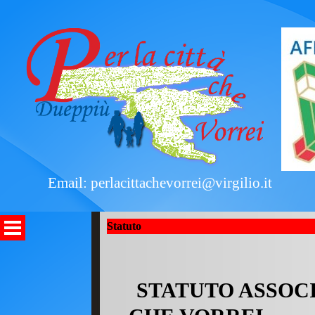
Email: perlacittachevorrei@virgilio.it
Statuto
STATUTO ASSOCI