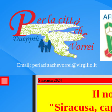
Email: perlacittachevorrei@virgilio.it
Siracusa 2024
Il n
"Siracusa, cap