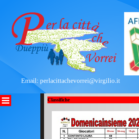
Email: perlacittachevorrei@virgilio.it
Classifiche