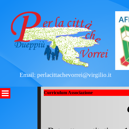
Email: perlacittachevorrei@virgilio.it
Curriculum Associazione