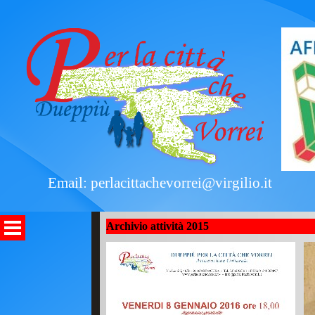
Email: perlacittachevorrei@virgilio.it
Archivio attività 2015