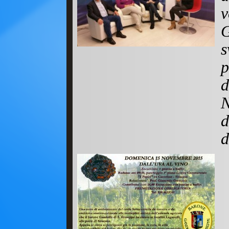
G
s
d
N
d
d