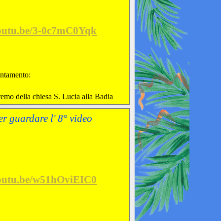
youtu.be/3-0c7mC0Yqk
tamento:
remo della chiesa S. Lucia alla Badia
er guardare l' 8° video
youtu.be/w51hOviEIC0