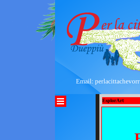
Email: perlacittachevorr
EsplorArt