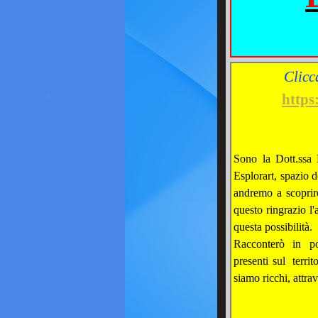
Clicc
https
Sono la Dott.ssa 
Esplorart, spazio d
andremo a scoprire 
questo ringrazio l'
questa possibilità.
Racconterò in poc
presenti sul territ
siamo ricchi, attra