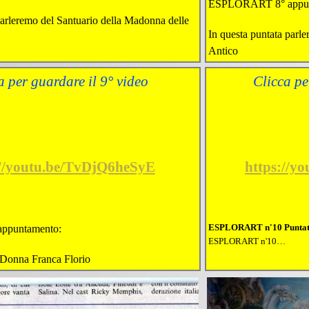
ESPLORART 8° appun
parleremo del Santuario della Madonna delle
In questa puntata parl
Antico
a per guardare il 9° video
Clicca pe
://youtu.be/TvDjQ6heSyE
https://
ESPLORART n'10 Puntata 
ppuntamento:
ESPLORART n'10…
 Donna Franca Florio