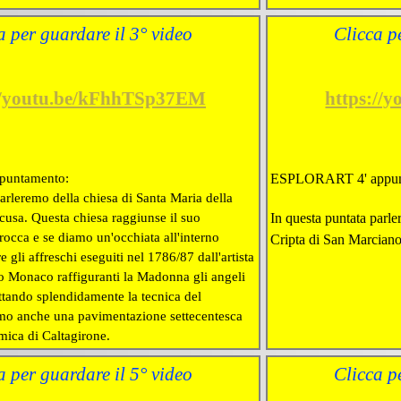
a per guardare il 3° video
Clicca p
//youtu.be/kFhhTSp37EM
https://
puntamento:
ESPLORART 4' appun
arleremo della chiesa di Santa Maria della
cusa. Questa chiesa raggiunse il suo
In questa puntata parle
rocca e se diamo un'occhiata all'interno
Cripta di San Marcian
li affreschi eseguiti nel 1786/87 dall'artista
o Monaco raffiguranti la Madonna gli angeli
tando splendidamente la tecnica del
emo anche una pavimentazione settecentesca
mica di Caltagirone.
a per guardare il 5° video
Clicca p