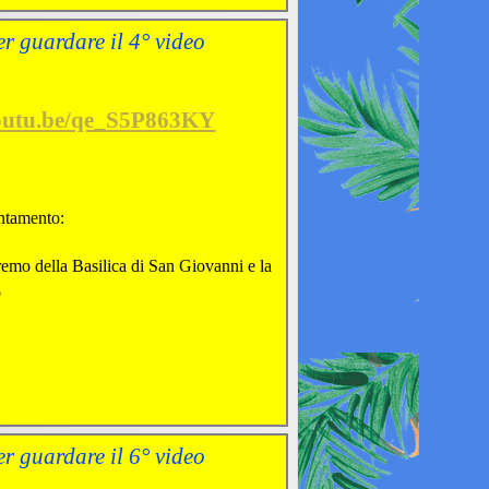
er guardare il 4° video
youtu.be/qe_S5P863KY
tamento:
remo della Basilica di San Giovanni e la
o
er guardare il 6° video