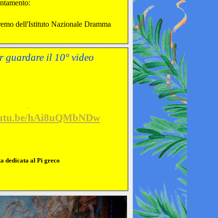
tamento:
eremo dell'Istituto Nazionale Dramma
r guardare il 10° video
youtu.be/hAi8uQMbNDw
dedicata al Pi greco