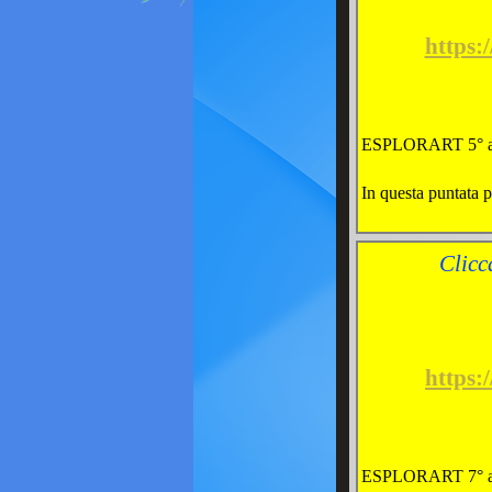
https
ESPLORART 5° a
In questa puntata 
Clicc
https
ESPLORART 7° a