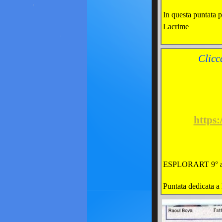
In questa puntata 
Lacrime
Clicc
https
ESPLORART 9° a
Puntata dedicata a