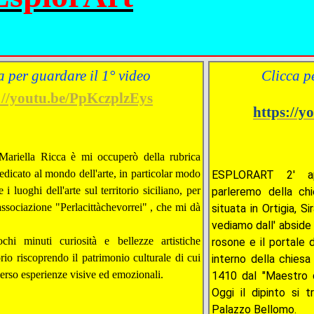
a per guardare il 1° video
Clicca p
://youtu.be/PpKczplzEys
https://
Mariella Ricca è mi occuperò della rubrica
edicato al mondo dell'arte, in particolar modo
ESPLORART 2' ap
i luoghi dell'arte sul territorio siciliano, per
parleremo della ch
associazione "Perlacittàchevorrei" , che mi dà
situata in Ortigia, S
vediamo dall' abside
hi minuti curiosità e bellezze artistiche
rosone e il portale 
orio riscoprendo il patrimonio culturale di cui
interno della chiesa
verso esperienze visive ed emozionali.
1410 dal "Maestro d
Oggi il dipinto si 
Palazzo Bellomo.