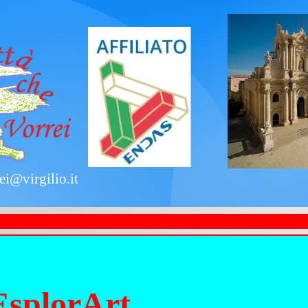
ei@virgilio.it
EsplorArt