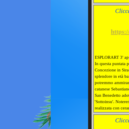
Clicc
https:
ESPLORART 3' ap
In questa puntata p
Concezione in Sira
splendore in età ba
potremmo ammirare g
catanese Sebastian
San Benedetto adot
'Sottoinsu'. Noter
realizzata con cera
Clicc