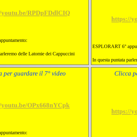
://youtu.be/RPDpFDdlCIQ
https://
ppuntamento:
ESPLORART 6° appun
parleremo delle Latomie dei Cappuccini
In questa puntata parle
a per guardare il 7° video
Clicca p
://youtu.be/OPx668nYCpk
https://
ppuntamento: