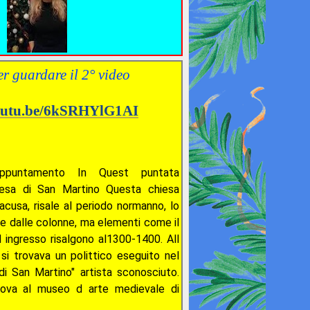
er guardare il 2° video
youtu.be/6kSRHYlG1AI
puntamento In Quest puntata
iesa di San Martino Questa chiesa
iracusa, risale al periodo normanno, lo
 e dalle colonne, ma elementi come il
d ingresso risalgono al1300-1400. All
 si trovava un polittico eseguito nel
i San Martino" artista sconosciuto.
trova al museo d arte medievale di